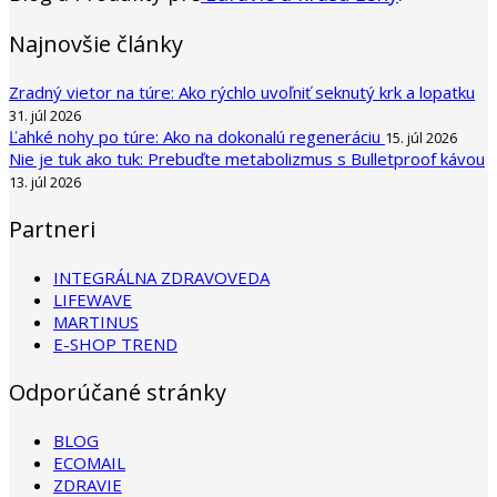
Najnovšie články
Zradný vietor na túre: Ako rýchlo uvoľniť seknutý krk a lopatku
31. júl 2026
Ľahké nohy po túre: Ako na dokonalú regeneráciu
15. júl 2026
Nie je tuk ako tuk: Prebuďte metabolizmus s Bulletproof kávou
13. júl 2026
Partneri
INTEGRÁLNA ZDRAVOVEDA
LIFEWAVE
MARTINUS
E-SHOP TREND
Odporúčané stránky
BLOG
ECOMAIL
ZDRAVIE