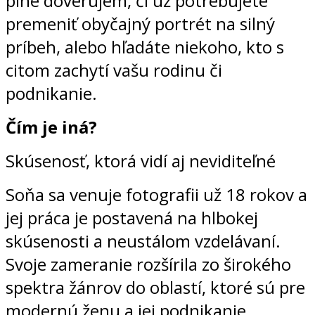
plne dôverujem, či už potrebujete
premeniť obyčajný portrét na silný
príbeh, alebo hľadáte niekoho, kto s
citom zachytí vašu rodinu či
podnikanie.
Čím je iná?
Skúsenosť, ktorá vidí aj neviditeľné
Soňa sa venuje fotografii už 18 rokov a
jej práca je postavená na hlbokej
skúsenosti a neustálom vzdelávaní.
Svoje zameranie rozšírila zo širokého
spektra žánrov do oblastí, ktoré sú pre
modernú ženu a jej podnikanie