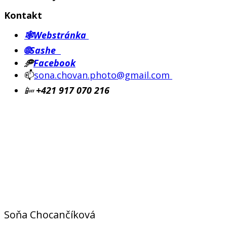
Kontakt
🕸Webstránka
🌐Sashe
🥏
Facebook
📫
sona.chovan.photo@gmail.com
📴
+421 917 070 216
Soňa Chocančíková