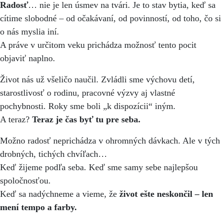
Radosť
… nie je len úsmev na tvári. Je to stav bytia, keď sa
cítime slobodné – od očakávaní, od povinností, od toho, čo si
o nás myslia iní.
A práve v určitom veku prichádza možnosť tento pocit
objaviť naplno.
Život nás už všeličo naučil. Zvládli sme výchovu detí,
starostlivosť o rodinu, pracovné výzvy aj vlastné
pochybnosti. Roky sme boli „k dispozícii“ iným.
A teraz?
Teraz je čas byť tu pre seba.
Možno radosť neprichádza v ohromných dávkach. Ale v tých
drobných, tichých chvíľach…
Keď žijeme podľa seba. Keď sme samy sebe najlepšou
spoločnosťou.
Keď sa nadýchneme a vieme, že
život ešte neskončil – len
mení tempo a farby.