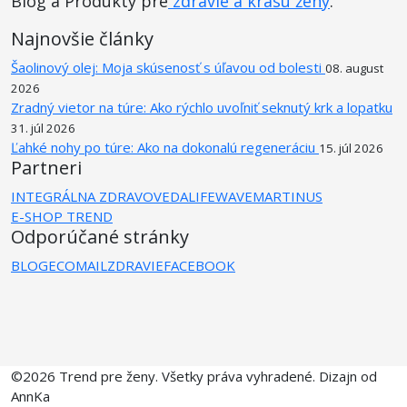
Blog a Produkty pre
zdravie a krásu ženy
.
Najnovšie články
Šaolinový olej: Moja skúsenosť s úľavou od bolesti
08. august
2026
Zradný vietor na túre: Ako rýchlo uvoľniť seknutý krk a lopatku
31. júl 2026
Ľahké nohy po túre: Ako na dokonalú regeneráciu
15. júl 2026
Partneri
INTEGRÁLNA ZDRAVOVEDA
LIFEWAVE
MARTINUS
E-SHOP TREND
Odporúčané stránky
BLOG
ECOMAIL
ZDRAVIE
FACEBOOK
©2026 Trend pre ženy. Všetky práva vyhradené. Dizajn od
AnnKa