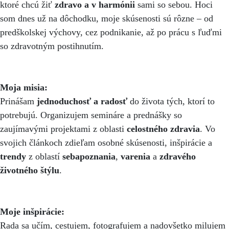
ktoré chcú žiť
zdravo a v harmónii
sami so sebou. Hoci
som dnes už na dôchodku, moje skúsenosti sú rôzne – od
predškolskej výchovy, cez podnikanie, až po prácu s ľuďmi
so zdravotným postihnutím.
Moja misia:
Prinášam
jednoduchosť a radosť
do života tých, ktorí to
potrebujú. Organizujem semináre a prednášky so
zaujímavými projektami z oblasti
celostného zdravia
. Vo
svojich článkoch zdieľam osobné skúsenosti, inšpirácie a
trendy
z oblastí
sebapoznania
,
varenia
a
zdravého
životného štýlu
.
Moje inšpirácie:
Rada sa učím, cestujem, fotografujem a nadovšetko milujem