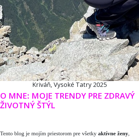
Kriváň, Vysoké Tatry 2025
O MNE: MOJE TRENDY PRE ZDRAVÝ
ŽIVOTNÝ ŠTÝL
Tento blog je mojím priestorom pre všetky
aktívne ženy
,