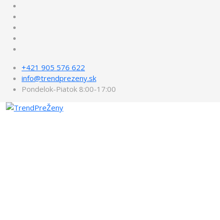
+421 905 576 622
info@trendprezeny.sk
Pondelok-Piatok 8:00-17:00
ZDRAVIE PRE ŽENY: VITALITA BEZ VEKU
Miesto, kde zdravie a životný štýl
nemajú dátum spotreby.